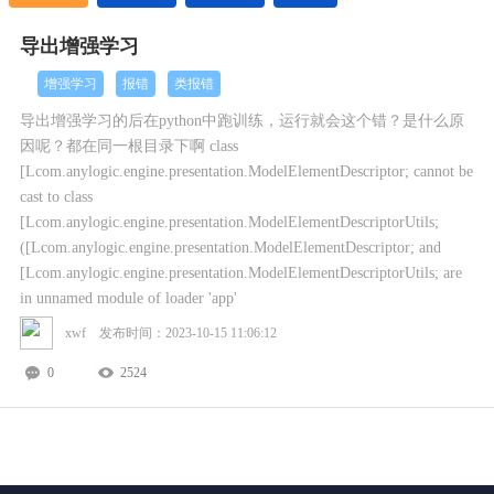
导出增强学习
增强学习
报错
类报错
导出增强学习的后在python中跑训练，运行就会这个错？是什么原
因呢？都在同一根目录下啊 class
[Lcom.anylogic.engine.presentation.ModelElementDescriptor; cannot be
cast to class
[Lcom.anylogic.engine.presentation.ModelElementDescriptorUtils;
([Lcom.anylogic.engine.presentation.ModelElementDescriptor; and
[Lcom.anylogic.engine.presentation.ModelElementDescriptorUtils; are
in unnamed module of loader 'app'
xwf 发布时间：2023-10-15 11:06:12
0
2524