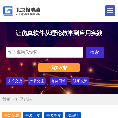
让仿真软件从理论教学到应用实践
我要发帖
技术交流
产品交流
有奖回答
视频交流
首页
> 社区论坛
最新发表
最多回复
最多浏览
精华贴