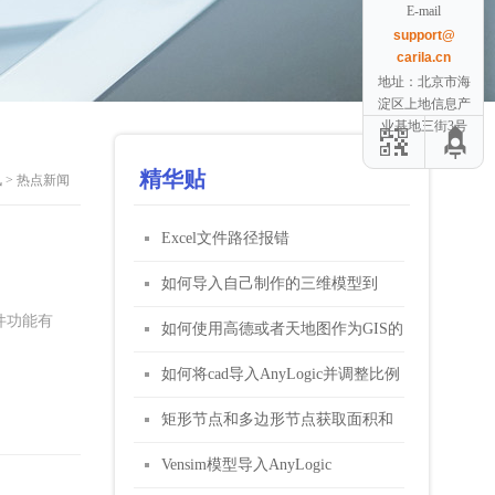
E-mail
support@
carila.cn
地址：北京市海
淀区上地信息产
业基地三街3号
精华贴
讯
> 热点新闻
Excel文件路径报错
如何导入自己制作的三维模型到
件功能有
AnyLogic模型里
如何使用高德或者天地图作为GIS的
地图服务？
如何将cad导入AnyLogic并调整比例
矩形节点和多边形节点获取面积和
密度的方法
Vensim模型导入AnyLogic