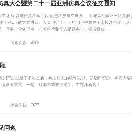
仿真大会暨第二十一届亚洲仿真会议征文通知
主题为"发展仿真科学工程 促进科技自立自强"，将与第21届亚洲仿真会
采用线上+线下的方式进行。大会拟定于2022年10月中旬在湖南长沙召开，现
员、理事、常务理事、有关单位和个人踊跃参与，积极投稿。
浏览次数：6208
回顾
ogic 系列产品经过了多次更新，与之相关的软件功能、新增库资源、学习内
。请跟随本文，一起回顾那些重要的更新、主题和新闻！
浏览次数：7677
：常见问题