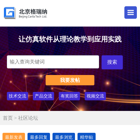
让仿真软件从理论教学到应用实践
我要发帖
技术交流
产品交流
有奖回答
视频交流
首页
> 社区论坛
最新发表
最多回复
最多浏览
精华贴