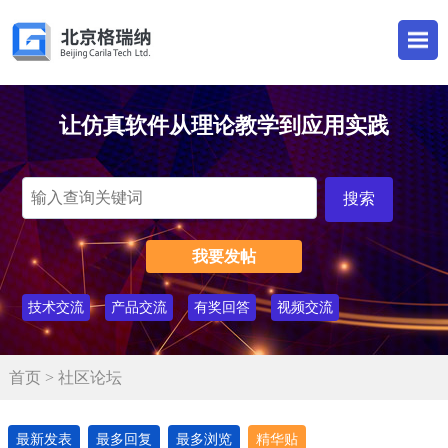
让仿真软件从理论教学到应用实践
我要发帖
技术交流
产品交流
有奖回答
视频交流
首页
> 社区论坛
最新发表
最多回复
最多浏览
精华贴