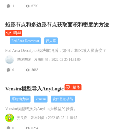
1
6709
矩形节点和多边形节点获取面积和密度的方法
Ped Area Descriptor
行人库
Ped Area Descriptor模块取消后，如何计算区域人员密度？
哔啵哔啵 发布时间：2022-05-25 14:31:00
0
5665
Vensim模型导入AnyLogic
系统动力学
Vensim
软件基础功能
Vensim模型转换为AnyLogic模型的步骤。
姜良良 发布时间：2022-05-25 11:18:15
0
6254