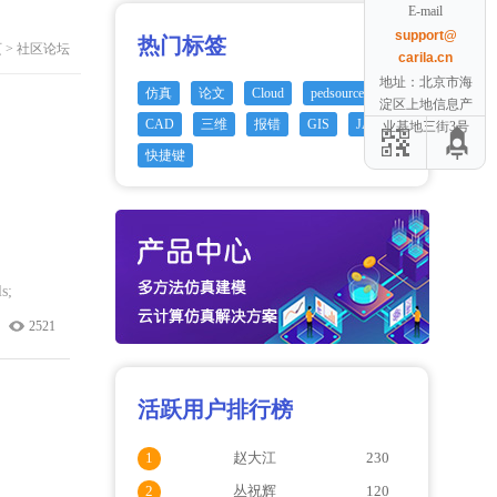
E-mail
support@
热门标签
页
>
社区论坛
carila.cn
地址：北京市海
仿真
论文
Cloud
pedsource
淀区上地信息产
CAD
三维
报错
GIS
JAVA
业基地三街3号
快捷键
s;
ed module
2521
活跃用户排行榜
1
赵大江
230
2
丛祝辉
120