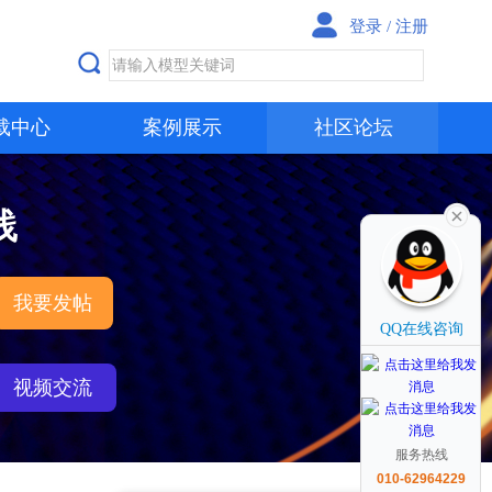
登录
/
注册
载中心
案例展示
社区论坛
践
我要发帖
QQ在线咨询
视频交流
服务热线
010-62964229