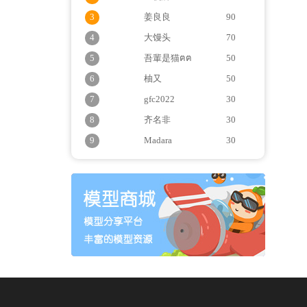
3
姜良良
90
4
大馒头
70
5
吾輩是猫ฅฅ
50
6
柚又
50
7
gfc2022
30
8
齐名非
30
9
Madara
30