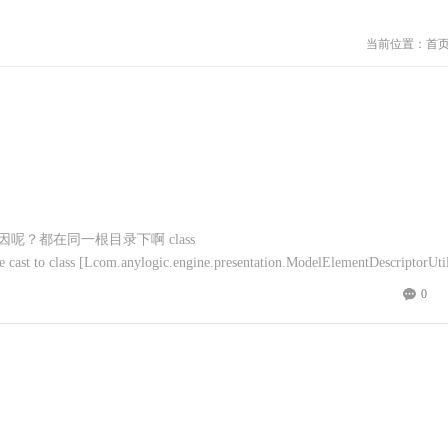
当前位置：
首
呢？都在同一根目录下啊 class
 cast to class [Lcom.anylogic.engine.presentation.ModelElementDescriptorUtil
com.anylogic.engine.presentation.ModelElementDescriptorUtils; are in unnam
0