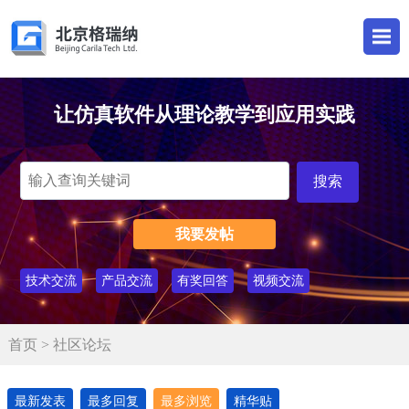
让仿真软件从理论教学到应用实践
我要发帖
技术交流
产品交流
有奖回答
视频交流
首页
> 社区论坛
最新发表
最多回复
最多浏览
精华贴