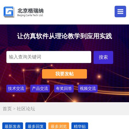
让仿真软件从理论教学到应用实践
我要发帖
技术交流
产品交流
有奖回答
视频交流
首页
> 社区论坛
最新发表
最多回复
最多浏览
精华贴