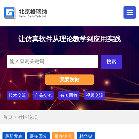
让仿真软件从理论教学到应用实践
我要发帖
技术交流
产品交流
有奖回答
视频交流
首页
> 社区论坛
最新发表
最多回复
最多浏览
精华贴