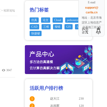
E-mail
support@
热门标签
页
>
社区论坛
carila.cn
地址：北京市海
仿真
论文
Cloud
pedsource
淀区上地信息产
CAD
三维
报错
GIS
JAVA
业基地三街3号
快捷键
3047
活跃用户排行榜
1
赵大江
230
2
丛祝辉
120