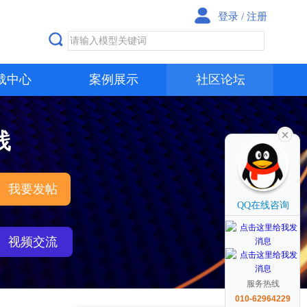
登录
/
注册
载中心
案例展示
社区论坛
践
我要发帖
QQ在线咨询
视频交流
服务热线
010-62964229