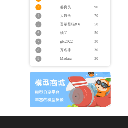
3
姜良良
90
4
大馒头
70
5
吾輩是猫ฅฅ
50
6
柚又
50
7
gfc2022
30
8
齐名非
30
9
Madara
30