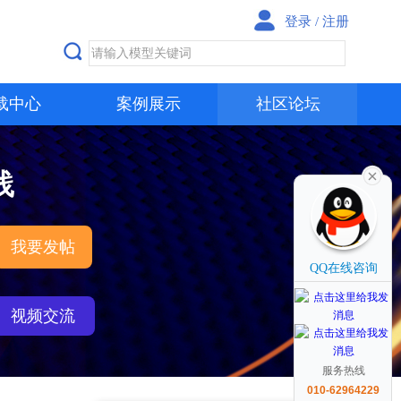
登录
/
注册
载中心
案例展示
社区论坛
践
我要发帖
QQ在线咨询
视频交流
服务热线
010-62964229