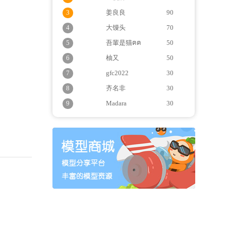
3
姜良良
90
4
大馒头
70
5
吾輩是猫ฅฅ
50
6
柚又
50
7
gfc2022
30
8
齐名非
30
9
Madara
30