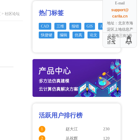
E-mail
support@
热门标签
页
>
社区论坛
carila.cn
地址：北京市海
CAD
三维
报错
GIS
JAVA
淀区上地信息产
快捷键
编辑
仿真
论文
Cloud
业基地三街3号
活跃用户排行榜
1
赵大江
230
2
丛祝辉
120