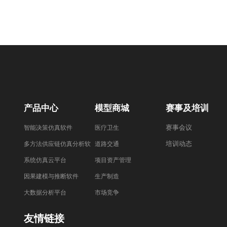
产品中心
模型商城
赛事及培训
赛事会议
智能决策仿真软件
医疗卫生
培训动态
多方法供应链仿真分析软
道路交通
件
系统仿真云平台
项目资产管理
因果建模与推断软件
生产制造
大数据分析平台
市场竞争
友情链接