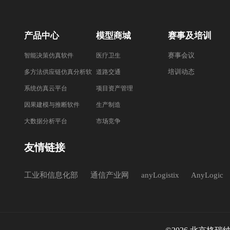
产品中心
模型商城
赛事及培训
赛事会议
智能决策仿真软件
医疗卫生
培训动态
多方法供应链仿真分析软
道路交通
件
系统仿真云平台
项目资产管理
因果建模与推断软件
生产制造
大数据分析平台
市场竞争
友情链接
工业和信息化部
通信产业网
anyLogistix
AnyLogic