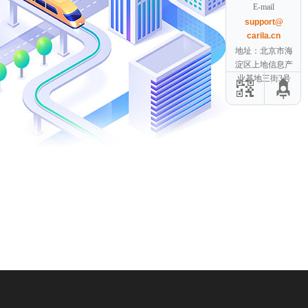
E-mail
support@
carila.cn
地址：北京市海
淀区上地信息产
业基地三街3号